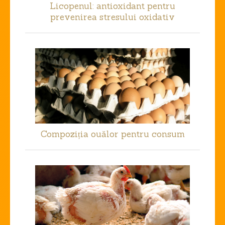
Licopenul: antioxidant pentru
prevenirea stresului oxidativ
Compoziția ouălor pentru consum