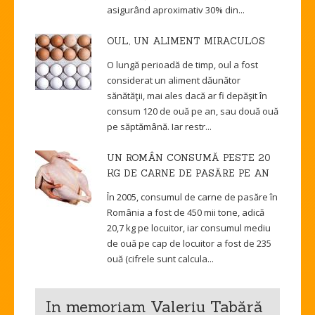
asigurând aproximativ 30% din...
OUL, UN ALIMENT MIRACULOS
O lungă perioadă de timp, oul a fost
considerat un aliment dăunător
sănătăţii, mai ales dacă ar fi depăşit în
consum 120 de ouă pe an, sau două ouă
pe săptămână. Iar restr...
UN ROMÂN CONSUMĂ PESTE 20
KG DE CARNE DE PASĂRE PE AN
În 2005, consumul de carne de pasăre în
România a fost de 450 mii tone, adică
20,7 kg pe locuitor, iar consumul mediu
de ouă pe cap de locuitor a fost de 235
ouă (cifrele sunt calcula...
In memoriam Valeriu Tabără