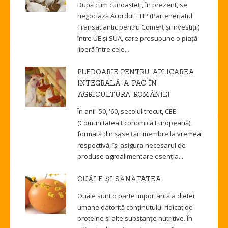
După cum cunoașteți, în prezent, se
nego­ciază Acordul TTIP (Parteneriatul
Transatlantic pentru Comerț și Investiții)
între UE și SUA, care presupune o piață
liberă între cele...
PLEDOARIE PENTRU APLICAREA
INTEGRALĂ A PAC ÎN
AGRICULTURA ROMÂNIEI
În anii '50, '60, secolul trecut, CEE
(Comunitatea Economică Europeană),
formată din șase țări membre la vremea
respectivă, își asigura necesarul de
produse agroalimentare esenția...
OUĂLE ȘI SĂNĂTATEA
Ouăle sunt o parte importantă a dietei
umane datorită conținutului ridicat de
proteine și alte substanțe nutritive. În