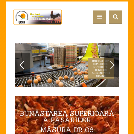
IMBOGATIREA
OUALOR CU
NUTRIENTI
BENEFICI
ALIMENTATIEI
UMANE
BUNĂSTAREA SUPERIOARĂ
A PĂSĂRILOR
MĂSURA DR 06