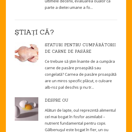
ultimele decenii, evaluarea ouălor ca
parte a dietei umane a fo...
ȘTIAȚI CĂ?
SFATURI PENTRU CUMPĂRĂTORII
DE CARNE DE PASĂRE
Ce trebuie să ştim înainte de a cumpăra
carne de pasăre proaspătă sau
congelată? Carnea de pasăre proaspătă
are un miros specific plăcut, o culoare
alb-roz pal deschis şi nu tr...
DESPRE OU
Alături de lapte, oul reprezintă alimentul
cel mai bogat în fosfor asimilabil –
nutrient fundamental pentru copii.
Gălbenuşul este bogat în fier, un ou